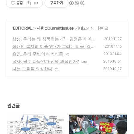
공감
구독하기
'
EDITORIAL
>
사회 :: Current Issues
' 카테고리의 다른 글
삼성, 우리는 왜 침묵하는가? - 김정은과 이재
2010.11.27
용
장애인 복지의 이중잣대가 그리는 비극 [객원
(3)
2010.11.16
필진 이충원]
흡연, 우리 주변의 테러리즘
(9)
2010.11.04
(6)
국사, 필수 과목인가 선택 과목인가?
2010.10.31
(25)
나는 그들을 의심한다
2010.10.27
(5)
관련글