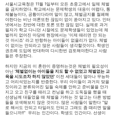
서울시교육청은 11월 1일부터 모든 초중고에서 일체 체벌
을 금지하였다. 학교에서는 문제학생의 대응이 어렵다, 통
제불능이다, 공황이다라며 말이 많고, 체벌금지를 철폐해
야한다는 비난 여론또한 끊임이 없이 쏟아지고 있다. 인터
넷에서는 찬반에 대한 토론 또한 끊임 없다. 실제로 과거
필자가 학교 다니던 시절에도 문제학생들이 있었는데 체
벌까지 없어진 마당에 현장에서는 '이제 때리면 안 되는
것 아시죠' 라고 반항하는 아이들이 없을리가 없다. 체벌
이 없이는 안되라고 많은 사람들이 생각할것이다. 학생인
권조례 도입에 반대하며 다시한번 검토해야한다고 사람
들은 주장한다.
하지만 지금의 이 혼란이 증명하는것은 체벌의 필요성이
아닌
'체벌없이는 아이들을 지도 할 수 없었고 체벌없는 교
육을 시도조차 하지 않았던'
이전 세대들이 얼마나 무능하
고 어리석었는지를 반증한다. 우리 아이들이 과거의 맞을
짓이라고 분류되어진 일들 숙제를 안하고 준비물을 안가
지고 오고 친구를 때리고 컨닝을 하고 도둑질을 했을 때
선생님께 대들었을 때 체벌을 가하는 것 말고는 다른 방법
들을 모색해보지 않은 것이다. 많은 사람들이 말한다 "말
로 해서도 안되고 타일러도 안되고 그래도 좀 때리면 말을
들으니까!!" 우리는 인간이다. 학생도 인간이다. 선생이