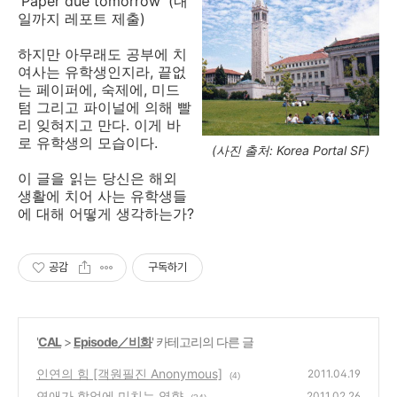
'Paper due tomorrow’ (내
일까지 레포트 제출)
하지만 아무래도 공부에 치
여사는 유학생인지라, 끝없
는 페이퍼에, 숙제에, 미드
텀 그리고 파이널에 의해 빨
리 잊혀지고 만다. 이게 바
로 유학생의 모습이다.
(사진 출처: Korea Portal SF)
이 글을 읽는 당신은 해외
생활에 치어 사는 유학생들
에 대해 어떻게 생각하는가?
공감
구독하기
'
CAL
>
Episode／비화
' 카테고리의 다른 글
인연의 힘 [객원필진 Anonymous]
2011.04.19
(4)
연애가 학업에 미치는 영향
2011.02.26