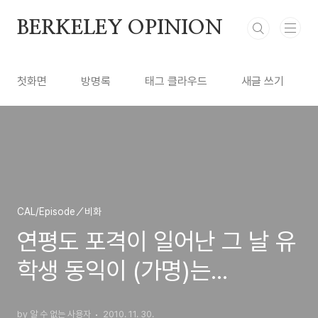
본문 바로가기
BERKELEY OPINION
첫화면
방명록
태그 클라우드
새글 쓰기
CAL/Episode／비화
연평도 포격이 일어난 그 날 유
학생 동익이 (가명)는...
by 알 수 없는 사용자
2010. 11. 30.