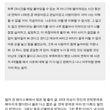
하루
24
시간을 매일 붙어있을 수 있는 게 아니기에 떨어져있는 시간 동안
네
연락이
나에겐 곧 애정이었고 관심이었고 사랑이었어
.
아마 너는 이해
할 수 없을 거야
.
지금까지도
.
나조차도 어쩔 땐 이해할 수 없거든
.
그 얇고
도 질긴 연락이라는 줄다리기를 내가 너무 힘들어서 이러다간 네가 나를
점점 싫어하고
,
실망하고
,
더 귀찮아하게 될까 봐
,
우리 사이가 겉잡을 수
없이 멀어질까 봐 견디고 견디고 애쓰며
버티고 버티다 결국 어쩔 수 없이
아픈 손을 놓고 힘을 풀었는데
,
그게 내 사랑까지 함께 놓아버린 거였나
봐
.
단 하나
,
정말 궁금한 게 있어
.
처음엔 누가 등 떠민 것도 닦달한 것도
아닌데 그렇게 좋다고
24
시간도 부족하듯이 했던 나와의 연락이 왜 사귄
지
4
개월쯤 돼서 서로에 대해 알 거 다 알고 편해지고 나니 의무처럼 변해
가야 하는 걸까
.
얼마 전 페이스북에서 찾은 몇 줄의 글
. 20
대 여성이 연인과 연락문제로
헤어지게 됐다면서 올린 다소 짧은 글
.
연락 문제로 여러 번 다퉈도 발전
이 없었다는
,
그래서 결국 이별하게 되었다는
,
그런 흔한 이야기
.
내 이야