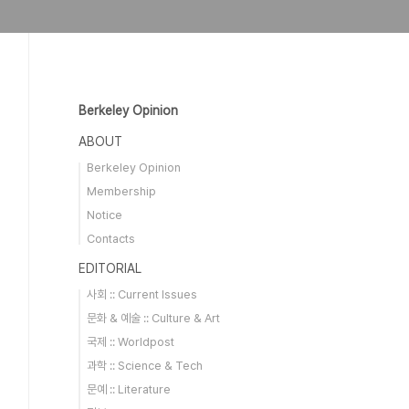
Berkeley Opinion
ABOUT
Berkeley Opinion
Membership
Notice
Contacts
EDITORIAL
사회 :: Current Issues
문화 & 예술 :: Culture & Art
국제 :: Worldpost
과학 :: Science & Tech
문예 :: Literature