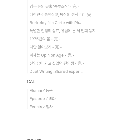
검은 돈의 유혹 '승부조작' - 完 -
대한민국 통역장교, 당신의 선택은? - 完 -
Berkeley á la Carte with Ph..
특별한 인생의 쉼표, 유럽에 튼 세 번째 둥지
1975년의 봄 - 完 -
대만 알아보기 - 完 -
이제는 Opinion Age - 完 -
신입생이 되고 싶었던 편입생 - 完 -
Duet Writing: Shared Experi..
CAL
Alumni／동문
Episode／비화
Events／행사