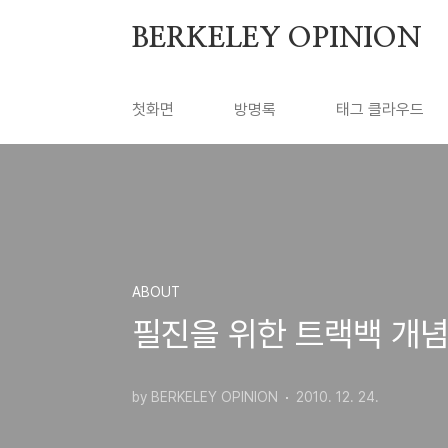
본문 바로가기
BERKELEY OPINION
첫화면
방명록
태그 클라우드
ABOUT
필진을 위한 트랙백 개념
by BERKELEY OPINION
2010. 12. 24.