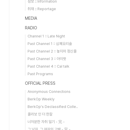
정보 :: Information
취재 :: Reportage
MEDIA
RADIO
Channel 1 :: Late Night
Past Channel 1 :: 심폐요리술
Past Channel 2 :: 놓지마 정신줄
Past Channel 3 :: 아이팟
Past Channel 4 :: Cal talk
Past Programs
OFFICIAL PRESS
Anonymous Connections
BerkOp Weekly
BerkOp's Declassified Colle..
콜라보 인 더 한칼
너저분한 자취 일기 - 完 -
그 남자, 그 여자의 고백 - 完 -