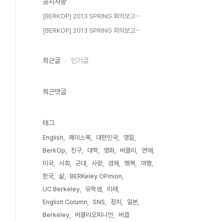
공지사항
[BERKOP] 2013 SPRING 회의보고⋯
[BERKOP] 2013 SPRING 회의보고⋯
최근글
인기글
최근댓글
태그
English
페이스북
대한민국
영칼
BerkOp
친구
대학
영화
버클리
연애
미국
사회
군대
사랑
경제
행복
여행
한국
삶
BERKeley OPinion
UC Berkeley
유학생
미래
English Column
SNS
정치
일본
Berkeley
버클리오피니언
버콥