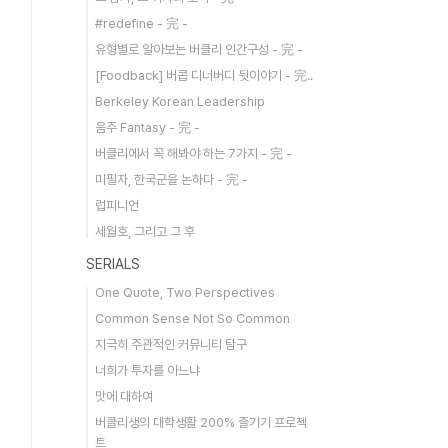
#redefine - 完 -
유형별로 알아보는 버클리 인간구성 - 完 -
[Foodback] 버콥 디너버디 뒷이야기 - 完..
Berkeley Korean Leadership
음주 Fantasy - 完 -
버클리에서 꼭 해봐야 하는 7가지 - 完 -
미필자, 한국군을 논하다 - 完 -
럽피니언
세월호, 그리고 그 후
SERIALS
One Quote, Two Perspectives
Common Sense Not So Common
지극히 주관적인 커뮤니티 탐구
너희가 투자를 아느냐
맛에 대하여
버클리생의 대학생활 200% 즐기기 프로젝
트