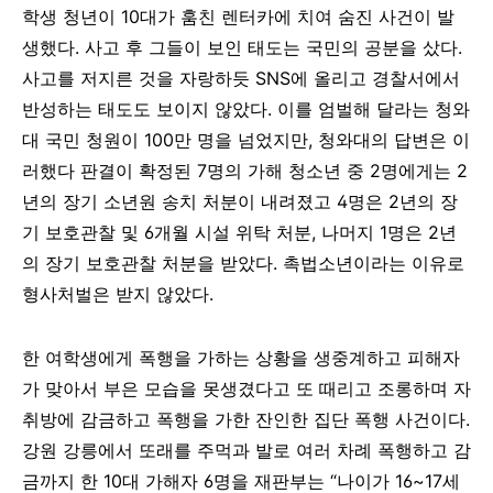
학생
청년이
10
대가
훔친
렌터카에
치여
숨진
사건이
발
생했다
.
사고
후
그들이
보인
태도는
국민의
공분을
샀다
.
사고를
저지른
것을
자랑하듯
SNS
에
올리고
경찰서에서
반성하는
태도도
보이지
않았다
.
이를
엄벌해
달라는
청와
대
국민
청원이
100
만
명을
넘었지만
,
청와대의
답변은
이
러했다
판결이
확정된
7
명의
가해
청소년
중
2
명에게는
2
년의
장기
소년원
송치
처분이
내려졌고
4
명은
2
년의
장
기
보호관찰
및
6
개월
시설
위탁
처분
,
나머지
1
명은
2
년
의
장기
보호관찰
처분을
받았다
.
촉법소년이라는
이유로
형사처벌은
받지
않았다
.
한
여학생에게
폭행을
가하는
상황을
생중계하고
피해자
가
맞아서
부은
모습을
못생겼다고
또
때리고
조롱하며
자
취방에
감금하고
폭행을
가한
잔인한
집단
폭행 사건이다
.
강원
강릉에서
또래를
주먹과
발로
여러 차례
폭행하고
감
금까지 한
10
대
가해자
6
명을
재판부는
“
나이가
16~17
세