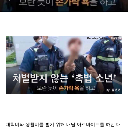
대학비와
생활비를
벌기
위해
배달
아르바이트를
하던
대