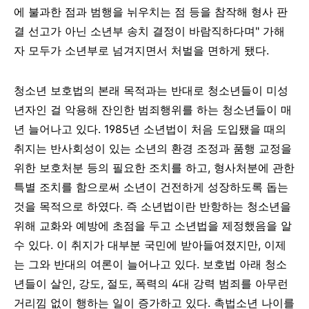
에
불과한
점과
범행을
뉘우치는
점
등을
참작해
형사
판
결
선고가
아닌
소년부
송치
결정이
바람직하다며
"
가해
자
모두가
소년부로
넘겨지면서
처벌을
면하게
됐다
.
청소년 보호법의
본래
목적과는
반대로
청소년들이
미성
년자인 걸
악용해
잔인한
범죄행위를
하는
청소년들이
매
년
늘어나고 있다
. 1985
년
소년법이
처음
도입됐을 때의
취지는
반사회성이
있는
소년의
환경
조정과
품행
교정을
위한
보호처분
등의
필요한
조치를
하고
,
형사처분에
관한
특별 조치를
함으로써
소년이
건전하게
성장하도록
돕는
것을
목적으로
하였다
.
즉
소년법이란
반항하는
청소년을
위해
교화와
예방에
초점을
두고
소년법을
제정했음을
알
수
있다
.
이
취지가
대부분
국민에
받아들여졌지만
,
이제
는
그와
반대의
여론이
늘어나고
있다
.
보호법
아래
청소
년들이
살인
,
강도
,
절도
,
폭력의
4
대
강력
범죄를
아무런
거리낌
없이
행하는
일이
증가하고 있다
.
촉법소년
나이를