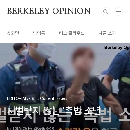
본문 바로가기
BERKELEY OPINION
첫화면
방명록
태그 클라우드
새글 쓰기
EDITORIAL/사회 :: Current Issues
처벌받지 않는 '촉법 소년'
by T3MP35T
2022. 4. 10.