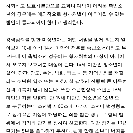
하향하고
보호처분만으로
교화나
예방이
어려운
촉법소
년의
경우에는
예외적으로
형사처벌이
이루어질
수
있는
법안이
통과되어야
한다고
생각한다
.
강력범죄를
행한
미성년자는
어떤
처벌을
받게
되는지
알
아보자
10
세
이상
14
세
미만인
경우를
촉법소년이라고
부
르는데
이
촉법소년
경우에는
형사처벌의
대상이
아니어
서
오로지
보호처분
대상이
된다
. 14
세
미만인
청소년이
살인
,
강간
,
강도
,
추행
,
방화
,
뺑소니
등 강력범죄를 저질
러도 소년원 입소 또는 보호시설 감호만 진행될 뿐 아무런
전과 기록이 남지 않는다
.
또한 소년법상의 소년은
19
세
미만인 자를 말한다
.
만
19
세 미만인 청소년을
‘소년
'
으
로
분류하는데
소년법
제
60
조에
따라서 소년이 법정형으
로 장기
2
년 이상에 해당하는 죄를 범한 경우 그 형의 범
위에서 장기와 단기를 정하여 선고한다
.
다만 장기는
10
년
단기는
5
년을 초과하지 못한다
.
쉽게 말해 소년이 범죄를