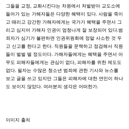
그들을
교정
,
교화시킨다는
차원에서
처벌받아
교도소에
들어가
있는
가해자들은
다양한
혜택이
있다
.
사람을
죽이
고
때리고
강간한
가해자에게는
국가가
혜택을
주면서
그
리고
심지어
가해자
인권이
엄청나게
잘
보장되어
있다
.
범
죄자가
심기가
불편하면
인권위원회에
정말
사소한
것
두
고
신고를
한다고
한다
.
직원들을
문책하고
점검해서
직원
들이
벌벌
떨
정도이다
.
가해자들에게는
혜택을
주면서
아
무도
피해자들에게는
관심이
없다
,
피해자를
위한
제도도
없다
.
필자는
수많은
청소년
범죄에
관한
기사와
뉴스를
보고
글을
쓰고
있지만
그들은
피해자에
대한
연민이
하나
도
보이지 않았다
.
여러분의
생각은
어떠한가
.
이미지 출처