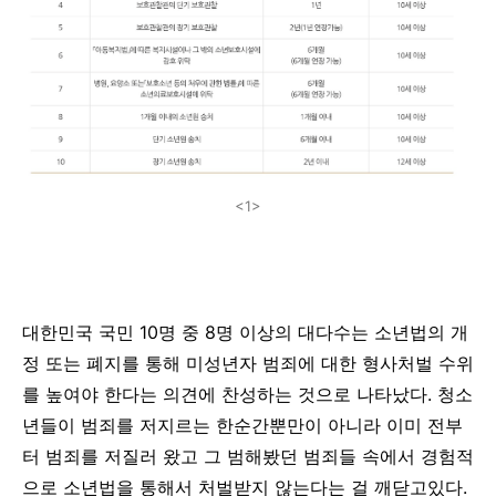
<1>
대한민국
국민
10
명
중
8
명
이상의
대다수는
소년법의
개
정
또는
폐지를
통해
미성년자
범죄에
대한
형사처벌
수위
를
높여야
한다는
의견에
찬성하는
것으로 나타났다
.
청소
년들이
범죄를
저지르는
한순간뿐만이
아니라
이미
전부
터
범죄를
저질러
왔고
그
범해봤던
범죄들
속에서
경험적
으로
소년법을
통해서
처벌받지 않는다는 걸
깨닫고있다
.