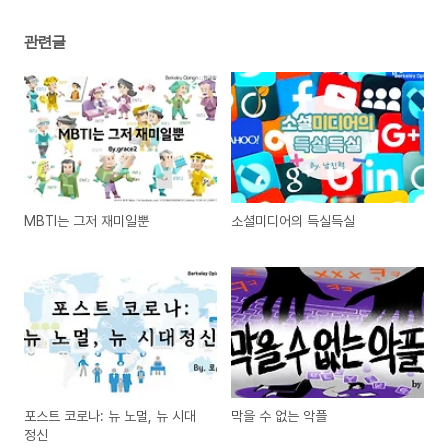
관련글
MBTI는 그저 재미일뿐
소셜미디어의 득실득실
포스트 코로나: 뉴 노멀, 뉴 시대
막을 수 없는 악플
정신