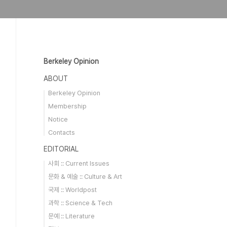
Berkeley Opinion
ABOUT
Berkeley Opinion
Membership
Notice
Contacts
EDITORIAL
사회 :: Current Issues
문화 & 예술 :: Culture & Art
국제 :: Worldpost
과학 :: Science & Tech
문예 :: Literature