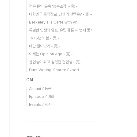
검은 돈의 유혹 '승부조작' - 完 -
대한민국 통역장교, 당신의 선택은? - 完 -
Berkeley á la Carte with Ph..
특별한 인생의 쉼표, 유럽에 튼 세 번째 둥지
1975년의 봄 - 完 -
대만 알아보기 - 完 -
이제는 Opinion Age - 完 -
신입생이 되고 싶었던 편입생 - 完 -
Duet Writing: Shared Experi..
CAL
Alumni／동문
Episode／비화
Events／행사