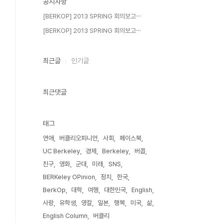
공지사항
[BERKOP] 2013 SPRING 회의보고⋯
[BERKOP] 2013 SPRING 회의보고⋯
최근글
인기글
최근댓글
태그
연애
버클리오피니언
사회
페이스북
UC Berkeley
경제
Berkeley
버콥
친구
영화
군대
미래
SNS
BERKeley OPinion
정치
한국
BerkOp
대학
여행
대한민국
English
사랑
유학생
영칼
일본
행복
미국
삶
English Column
버클리