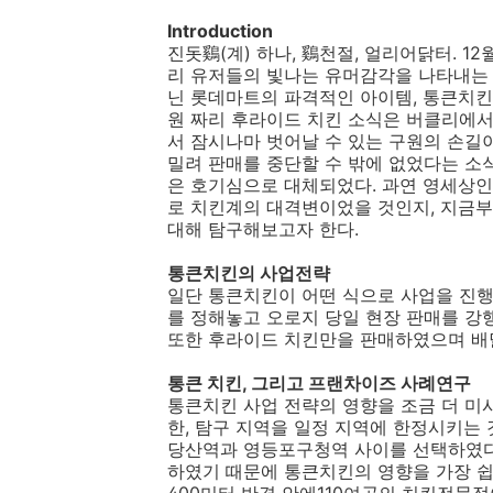
Introduction
진돗鷄(계) 하나, 鷄천절, 얼리어닭터. 
리 유저들의 빛나는 유머감각을 나타내는
닌 롯데마트의 파격적인 아이템, 통큰치킨
원 짜리 후라이드 치킨 소식은 버클리에서
서 잠시나마 벗어날 수 있는 구원의 손길
밀려 판매를 중단할 수 밖에 없었다는 소
은 호기심으로 대체되었다. 과연 영세상인
로 치킨계의 대격변이었을 것인지, 지금부
대해 탐구해보고자 한다.
통큰치킨의 사업전략
일단 통큰치킨이 어떤 식으로 사업을 진행
를 정해놓고 오로지 당일 현장 판매를 강
또한 후라이드 치킨만을 판매하였으며 배
통큰 치킨, 그리고 프랜차이즈 사례연구
통큰치킨 사업 전략의 영향을 조금 더 미
한, 탐구 지역을 일정 지역에 한정시키는
당산역과 영등포구청역 사이를 선택하였다
하였기 때문에 통큰치킨의 영향을 가장 쉽