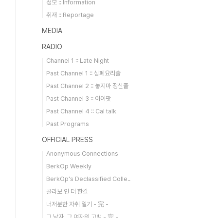
정보 :: Information
취재 :: Reportage
MEDIA
RADIO
Channel 1 :: Late Night
Past Channel 1 :: 심폐요리술
Past Channel 2 :: 놓지마 정신줄
Past Channel 3 :: 아이팟
Past Channel 4 :: Cal talk
Past Programs
OFFICIAL PRESS
Anonymous Connections
BerkOp Weekly
BerkOp's Declassified Colle..
콜라보 인 더 한칼
너저분한 자취 일기 - 完 -
그 남자, 그 여자의 고백 - 完 -