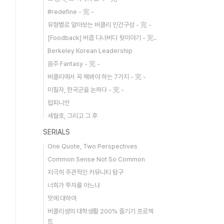
#redefine - 完 -
유형별로 알아보는 버클리 인간구성 - 完 -
[Foodback] 버콥 디너버디 뒷이야기 - 完..
Berkeley Korean Leadership
음주 Fantasy - 完 -
버클리에서 꼭 해봐야 하는 7가지 - 完 -
미필자, 한국군을 논하다 - 完 -
럽피니언
세월호, 그리고 그 후
SERIALS
One Quote, Two Perspectives
Common Sense Not So Common
지극히 주관적인 커뮤니티 탐구
너희가 투자를 아느냐
맛에 대하여
버클리생의 대학생활 200% 즐기기 프로젝
트