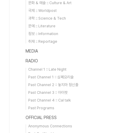
문화 & 예술 :: Culture & Art
국제 :: Worldpost
과학 :: Science & Tech
문예 :: Literature
정보 :: Information
취재 :: Reportage
MEDIA
RADIO
Channel 1 :: Late Night
Past Channel 1 :: 심폐요리술
Past Channel 2 :: 놓지마 정신줄
Past Channel 3 :: 아이팟
Past Channel 4 :: Cal talk
Past Programs
OFFICIAL PRESS
Anonymous Connections