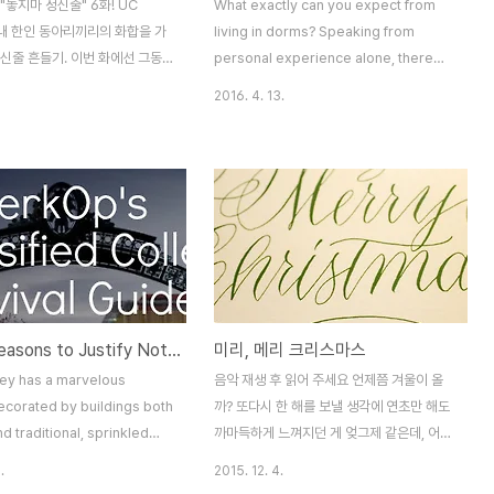
"놓지마 정신줄" 6화! UC
What exactly can you expect from
y 내 한인 동아리끼리의 화합을 가
living in dorms? Speaking from
신줄 흔들기. 이번 화에선 그동
personal experience alone, there
정신줄의 DJ를 맡아왔던 서원우
have been more than a handful of
2016. 4. 13.
들의 정신줄을 흔드는 시간을 가져
incidents that I never thought could
DJ : 김현호 이승우 이다운 김릴
happen, but happened. The
: 정영민 서원우PD : 김설영 선곡
following are recollections from
1 - Pick Me10cm - 봄이 좋
other fellow Berkeley students who
u are my everything다비치
chose to share their own stories: My
 말하지마로꼬, 유주 - 우연히
“friend” Jalil would just never leave
my room so he could talk to my
roommate. My roommate fled to D..
#2. 10 Reasons to Justify Not Going to The Library
미리, 메리 크리스마스
ey has a marvelous
음악 재생 후 읽어 주세요 언제쯤 겨울이 올
corated by buildings both
까? 또다시 한 해를 보낼 생각에 연초만 해도
 traditional, sprinkled
까마득하게 느껴지던 게 엊그제 같은데, 어느
nt liberalism. Though most
새 2015년 올해도 12월 마지막 한 달 만을
.
2015. 12. 4.
 on campus are a “must-
남겨둔 채 바쁘게 흘러가고 있다. 사실 12월