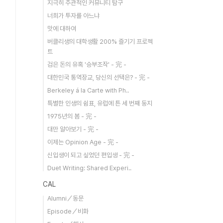
지극히 주관적인 커뮤니티 탐구
너희가 투자를 아느냐
맛에 대하여
버클리생의 대학생활 200% 즐기기 프로젝
트
검은 돈의 유혹 '승부조작' - 完 -
대한민국 통역장교, 당신의 선택은? - 完 -
Berkeley á la Carte with Ph..
특별한 인생의 쉼표, 유럽에 튼 세 번째 둥지
1975년의 봄 - 完 -
대만 알아보기 - 完 -
이제는 Opinion Age - 完 -
신입생이 되고 싶었던 편입생 - 完 -
Duet Writing: Shared Experi..
CAL
Alumni／동문
Episode／비화