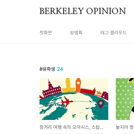
본문 바로가기
BERKELEY OPINION
첫화면
방명록
태그 클라우드
유학생
24
장거리 여행 속의 오아시스, 스탑오버
놓지마 정