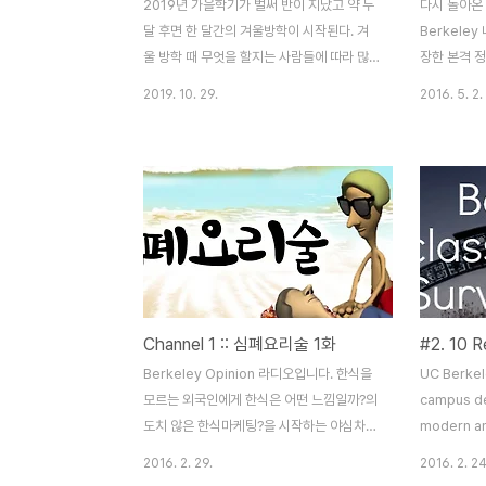
2019년 가을학기가 벌써 반이 지났고 약 두
다시 돌아온 
달 후면 한 달간의 겨울방학이 시작된다. 겨
Berkele
울 방학 때 무엇을 할지는 사람들에 따라 많
장한 본격 정
이 다르겠지만, 해외에 있는 유학생들은 한국
안 놓지마 
2019. 10. 29.
2016. 5. 2.
행 비행기 표를 살 것이고, 유학생이 아니더
정영민 DJ
라도 유럽이나 미주 여행을 계획하시는 분들
보았습니다. 
도 장거리 비행을 하게 될 것이다. 하지만 많
리Guest 
은 사람들은 비행기 표를 구매할 때 대한항공
표프로듀스 10
아시아나 직항 표를 훨씬 더 선호하는 것이
냐거미 - Yo
현실인데, 국적사 직항만큼이나 경유하는 항
- 안녕이라고
공권도 매력이 많다는 것을 알리기 위해 이
봄
글을 써보도록 결심했다. 그래서 오늘은 비행
기 표에 대해서 거의 관심이 없는 분들을 위
Channel 1 :: 심폐요리술 1화
해 경유표의 가장 큰 장점인 스탑오버에 대해
서 설명해 보도록 하겠다. 1. 스탑오버란? 사
Berkeley Opinion 라디오입니다. 한식을
UC Berkel
실 지금부터 시작하는 얘기들은 많은 사람들
모르는 외국인에게 한식은 어떤 느낌일까?의
campus de
이 이미 알고 있는 ..
도치 않은 한식마케팅?을 시작하는 야심차게
modern and
준비한 새 라디오 "심폐요리술" 한국 음식에
with vibra
2016. 2. 29.
2016. 2. 24
대한 정보가 전혀 없는 외국인들에게 받은 서
buildings