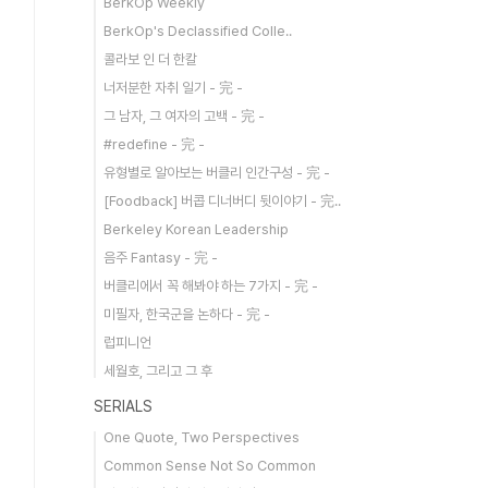
BerkOp Weekly
BerkOp's Declassified Colle..
콜라보 인 더 한칼
너저분한 자취 일기 - 完 -
그 남자, 그 여자의 고백 - 完 -
#redefine - 完 -
유형별로 알아보는 버클리 인간구성 - 完 -
[Foodback] 버콥 디너버디 뒷이야기 - 完..
Berkeley Korean Leadership
음주 Fantasy - 完 -
버클리에서 꼭 해봐야 하는 7가지 - 完 -
미필자, 한국군을 논하다 - 完 -
럽피니언
세월호, 그리고 그 후
SERIALS
One Quote, Two Perspectives
Common Sense Not So Common