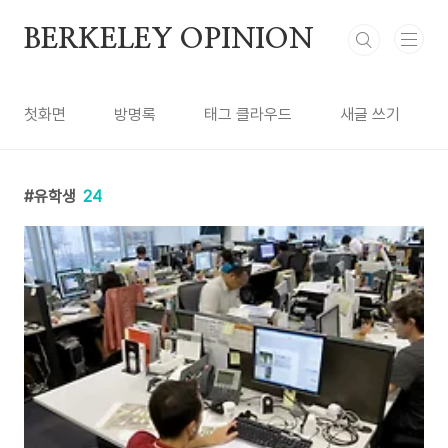
본문 바로가기
BERKELEY OPINION
첫화면
방명록
태그 클라우드
새글 쓰기
유학생
24