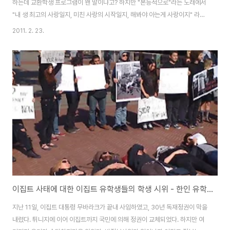
하는데 교환학생 프로그램이 왠 말이냐고? 하지만 "본능적으로"라는 노래에서
"내 생 최고의 사랑일지, 미친 사랑의 시작일지, 해봐야 아는게 사랑이지" 라고
하신 윤종신씨의 그 "사랑"처럼, 교환학생으로써 떠나는 것이 막연하기만 하고
2011. 2. 23.
현실과 동떨어진 얘기 같지만 어쩌면 버클리 대학 생활 4년보다도 더욱더 값진
시간을 보낼 수도 있을지는 해봐야만 알 수 있는 것. 필자의 시작도 그러했다.
비행기라고는 제주도와 뉴욕에 갈 때 밖에 타보지 않았던 필자는 주변 몇몇 친
구들의 황홀했다던 경험담들을 토대로 막연한 계획을 시작했다. 이 막연한 시
작의 결론이 궁금하다고? 필자에겐 대학생활 4년동안 내려왔던 수많은 결정
중 제일로 잘한 결정이었다고 ..
이집트 사태에 대한 이집트 유학생들의 학생 시위 - 한인 유학생들도 할 수 있을까?
지난 11일, 이집트 대통령 무바라크가 끝내 사임하였고, 30년 독재정권이 막을
내렸다. 튀니지에 이어 이집트까지 국민에 의해 정권이 교체되었다. 하지만 여