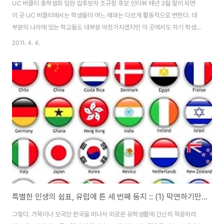
UC 버클리 총학생회 임원 입후보자 조규창 후보 인터뷰 매년 3월 말이 되면
이 곳 UC 버클리에서는 학생들이 여느 때와는 다르게 활동적으로 변한다. 대
부분의 나라에 있는 학교들도 대부분 마찬가지겠지만 이 곳에서도 차기 학생회
의 임원을 뽑는 선거기간이 도래하기 때문인데, 이 시즌이 되면 학교 입구를 둘
2011. 4. 4.
러쌓고 200명이 넘는 후보들, 그리고 그 후보들의 지지자들이 제각각 학교를
돌아다니는 학생들에게 후보들을 홍보하곤 한다. 올해 학생회 임원으로 나온
후보는 200명, 그 중 선거를 통해 선출되는 사람은 총 21명. 약 10대 1의 경쟁
률을 뚫을 각오로 나온 여러 명의 후보들 중에 남들과는 조금 다른 특이한 속성
을 가지고 있는 후보가 있다. Taylor Gyu Chang Cho. 조규창. 이름에서 알
수 있..
특별한 인생의 쉼표, 유럽에 튼 세 번째 둥지 :: (1) 막연하기만 한가요? – 준비 및 실행법
그렇다. 가뜩이나 모국인 한국을 떠나서 외로운 유학생활에 간신히 적응하려