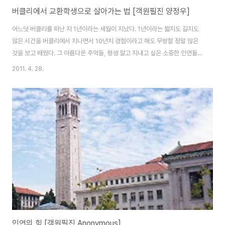
버클리에서 교환학생으로 살아가는 법 [객원필진 양정우]
어느덧 버클리를 떠난 지 1년이라는 세월이 지났다. 1년이라는 짧지도 길지도
않은 시간을 버클리에서 지나면서 10년치 경험이라고 해도 무방할 정말 많은
것을 보고 배웠다. 그 아름다운 추억들, 평생 알고 지내고 싶은 소중한 인연들을
두고 오기란 정말 쉽지 않았다. 하지만 어느덧 시간은 지나고 있었고 각자의 바
2011. 4. 28.
쁜 일상에 치이며 관계가 소원해질 때 즈음 이러한 글을 쓰며 지난 날을 추억해
보는 일은 분명 값진 일이다. 나는 군 제대를 하고 1년여 간의 준비기간을 거치
고 2009년 8월, UC 버클리에 교환학생의 자격으로 입성을 하였다. 그토록 발
걸음을 떼어 내기 어려웠던 샌프란시스코 국제 공항, 처음에는 정말 낯설었던
풍경이었고, 한국과는 다른 너무나 평온해 보였던 캠퍼스 역시 적응하기 힘들
었다. 지금부터 짧..
인연의 힘 [객원필진 Anonymous]