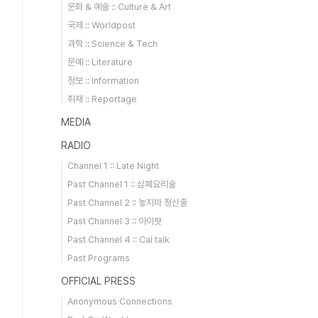
문화 & 예술 :: Culture & Art
국제 :: Worldpost
과학 :: Science & Tech
문예 :: Literature
정보 :: Information
취재 :: Reportage
MEDIA
RADIO
Channel 1 :: Late Night
Past Channel 1 :: 심폐요리술
Past Channel 2 :: 놓지마 정신줄
Past Channel 3 :: 아이팟
Past Channel 4 :: Cal talk
Past Programs
OFFICIAL PRESS
Anonymous Connections