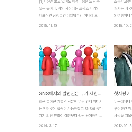
[1]사진만 보고 있어도 아름다움을 느낄 수
초등학교부터
있는 곳이다. 위의 사진에는 프랑스 파리의
필자는 미국
대표적인 상징물인 에펠탑뿐만 아니라 도시
외여행이나 
의 전체적인 전경도 함께 빛나기 때문에 더더
로지 한국에
2015. 11. 18.
2015. 10. 2
욱 그렇다. 내게는 캐나다 밴쿠버의 고등학교
‘토종 한국인
시절, 졸업여행으로 다녀온 곳이기에 마음속
구라고 하면,
깊게 자리 잡은 곳이기도 하다. 그래서 가끔
들과 나처럼
씩은 그때의 추억을 꺼내보며 당시 "파리"라
을 간 몇몇 
는 도시에 감탄할 수밖에 없었던 이유들을 다
중 아마 7
시금 되뇌어보기도 한다. 나뿐만이 아닐 것이
교를 다니고 
다. 파리는 우리들의 달력이나 우표 또는 잡
락하는 친구
지의 표지에서 쉽게 찾아볼 수 있는 에펠탑을
에서 보이는
포함해 총 400여 개가 넘는 관광명소를 소
소개 글. 그
SNS에서의 발언권은 누가 제한했는가
첫사랑에
유하고 있는 곳이다. 예를 들어 노트르담 대
나무숲 페이
성당, 가르니에 궁전, 개선문, 샹젤리제 거리,
본인으로서는
최근 좋아진 기술력 덕분에 우린 언제 어디서
누구에게나 
루브르 박물관, 콩코르드 광장 등, 사실은 프
대한 익숙함,
든 인터넷에 접속이 가능해졌고 SNS를 통한
루어졌건 짝
랑스라는 나라뿐만..
생길 수밖에 
자기 의견 표출이 예전보다 훨씬 용이해진 것
사랑을 떠올
은 사실이다. 하지만 이런 기술 발전이 우리
수로 젖어들게
2014. 3. 17.
2012. 10. 8
에게 가져다 준 편의에는 상당히 불편한 부작
람이 불어오기