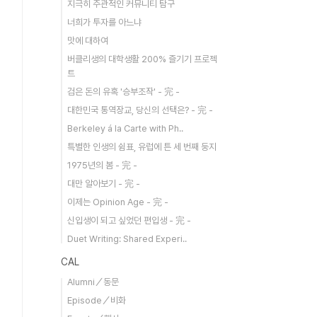
지극히 주관적인 커뮤니티 탐구
너희가 투자를 아느냐
맛에 대하여
버클리생의 대학생활 200% 즐기기 프로젝
트
검은 돈의 유혹 '승부조작' - 完 -
대한민국 통역장교, 당신의 선택은? - 完 -
Berkeley á la Carte with Ph..
특별한 인생의 쉼표, 유럽에 튼 세 번째 둥지
1975년의 봄 - 完 -
대만 알아보기 - 完 -
이제는 Opinion Age - 完 -
신입생이 되고 싶었던 편입생 - 完 -
Duet Writing: Shared Experi..
CAL
Alumni／동문
Episode／비화