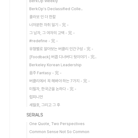
BerkOp Weekly
BerkOp's Declassified Colle..
콜라보 인 더 한칼
너저분한 자취 일기 - 完 -
그 남자, 그 여자의 고백 - 完 -
#redefine - 完 -
유형별로 알아보는 버클리 인간구성 - 完 -
[Foodback] 버콥 디너버디 뒷이야기 - 完..
Berkeley Korean Leadership
음주 Fantasy - 完 -
버클리에서 꼭 해봐야 하는 7가지 - 完 -
미필자, 한국군을 논하다 - 完 -
럽피니언
세월호, 그리고 그 후
SERIALS
One Quote, Two Perspectives
Common Sense Not So Common