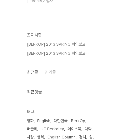
Events／행사
공지사항
[BERKOP] 2013 SPRING 회의보고⋯
[BERKOP] 2013 SPRING 회의보고⋯
최근글
인기글
최근댓글
태그
영화
English
대한민국
BerkOp
버클리
UC Berkeley
페이스북
대학
사랑
행복
English Column
정치
삶