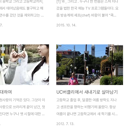
 중학교 그리고 고등학교까지,
[1] 와 , 그리고 . 누구나 한 번쯤은 스쳐 지나
에서 태어났음에도 불구하고 해
갔을 법한 한국 예능 TV 프로그램들이다. 요
연수를 갔던 것을 제외하고는 오
즘 방송계에 셰프(chef) 바람이 불어 "쿡
서만 공부하고 생활해 온 일명
방"이라 불리는 요리 프로그램들이 잔뜩 생기
7.
2015. 10. 14.
’이다. 그러한 나에게 유학생 친
기 전까지만 하더라도 가장 ‘핫’했던 방송 소
 버클리에 와서 만나게 된 사람
재는 바로 '육아'였다. 방송인을 떠나 사회적
 고등학교 졸업 후 외국으로 유학
으로 유명한 위치에 있는 가장을 둔 가족들이
친구들이 전부. 필자의 친구 목록
모여 아이들과 여행을 떠나는 모습을 방송하
0% 이상은 대부분 한국에서 대학
는 프로그램부터, 엄마와 아빠 모두가 잘 알
있는 사람들일 것이다. 자주 연
려진 가족들이 모여 일상적인 모습들을 서슴
들도 한국 대학생, 주로 페이스북
없이 공개하는 프로그램까지. 비록 다양한 플
 게시물도 전부 한국 대학가 맛집
랫폼을 자랑하며 차별화를 두고 있다고는 해
리고 심지어 한국 대학교들의 대
도 앞서 말했던 세 프로그램이 공통적으로 방
 대하여
UC버클리에서 새내기로 살아남기
지까지 열심히 팔로우하고 있는
송을 통해 그려내고자 하는 궁극적 테마는 같
 자연스럽게 한국 대학 문화에
지 않을까 싶다. 그들은 모두 많은 사람들이
첫사랑의 기억은 있다. 그것이 이
고등학교 졸업 후, 달콤한 여름 방학도 지나
 그리고 그보다 더 큰 호기심이
공감할 수 있을법한 '부부 사이의 소소한 갈
사랑으로 쓰라리게 끝이 났건, 첫
고 샌프란을 향하는 비행기에 올랐다. 항상
없다. 그리고 그..
등과 아이들..
린다면 누구나 옛 시절에 대한 향
여름이 끝나면 고등학교에서 새 학기를 시작
 된다. 요즘과 같이 쌀쌀한 바
하려고 미국 동부 버몬트로 가는 비행기를 탔
.
2012. 7. 13.
 시작하는 가을 무렵, 홀로 방
었는데, 새로운 곳으로 향한다는 생각에 가슴