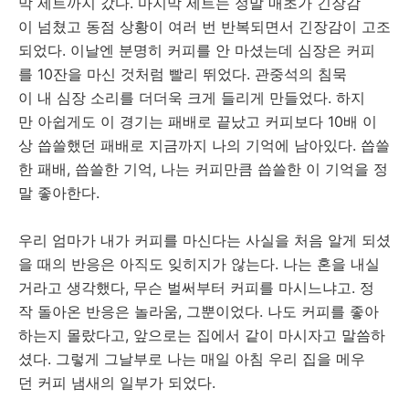
막 세트까지 갔다. 마지막 세트는 정말 매초가 긴장감
이 넘쳤고 동점 상황이 여러 번 반복되면서 긴장감이 고조
되었다. 이날엔 분명히 커피를 안 마셨는데 심장은 커피
를 10잔을 마신 것처럼 빨리 뛰었다. 관중석의 침묵
이 내 심장 소리를 더더욱 크게 들리게 만들었다. 하지
만 아쉽게도 이 경기는 패배로 끝났고 커피보다 10배 이
상 씁쓸했던 패배로 지금까지 나의 기억에 남아있다. 씁쓸
한 패배, 씁쓸한 기억, 나는 커피만큼 씁쓸한 이 기억을 정
말 좋아한다.
우리 엄마가 내가 커피를 마신다는 사실을 처음 알게 되셨
을 때의 반응은 아직도 잊히지가 않는다. 나는 혼을 내실
거라고 생각했다, 무슨 벌써부터 커피를 마시느냐고. 정
작 돌아온 반응은 놀라움, 그뿐이었다. 나도 커피를 좋아
하는지 몰랐다고, 앞으로는 집에서 같이 마시자고 말씀하
셨다. 그렇게 그날부로 나는 매일 아침 우리 집을 메우
던 커피 냄새의 일부가 되었다.