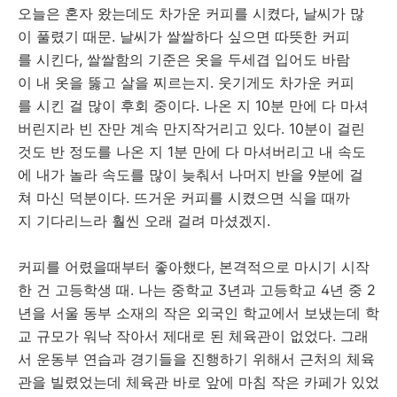
오늘은 혼자 왔는데도 차가운 커피를 시켰다, 날씨가 많
이 풀렸기 때문. 날씨가 쌀쌀하다 싶으면 따뜻한 커피
를 시킨다, 쌀쌀함의 기준은 옷을 두세겹 입어도 바람
이 내 옷을 뚫고 살을 찌르는지. 웃기게도 차가운 커피
를 시킨 걸 많이 후회 중이다. 나온 지 10분 만에 다 마셔
버린지라 빈 잔만 계속 만지작거리고 있다. 10분이 걸린
것도 반 정도를 나온 지 1분 만에 다 마셔버리고 내 속도
에 내가 놀라 속도를 많이 늦춰서 나머지 반을 9분에 걸
쳐 마신 덕분이다. 뜨거운 커피를 시켰으면 식을 때까
지 기다리느라 훨씬 오래 걸려 마셨겠지.
커피를 어렸을때부터 좋아했다, 본격적으로 마시기 시작
한 건 고등학생 때. 나는 중학교 3년과 고등학교 4년 중 2
년을 서울 동부 소재의 작은 외국인 학교에서 보냈는데 학
교 규모가 워낙 작아서 제대로 된 체육관이 없었다. 그래
서 운동부 연습과 경기들을 진행하기 위해서 근처의 체육
관을 빌렸었는데 체육관 바로 앞에 마침 작은 카페가 있었