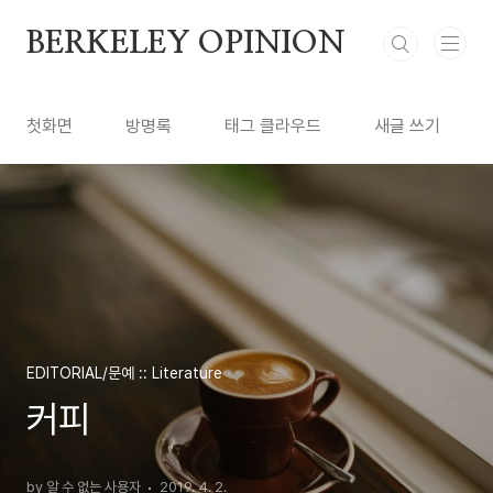
본문 바로가기
BERKELEY OPINION
첫화면
방명록
태그 클라우드
새글 쓰기
EDITORIAL/문예 :: Literature
커피
by 알 수 없는 사용자
2019. 4. 2.