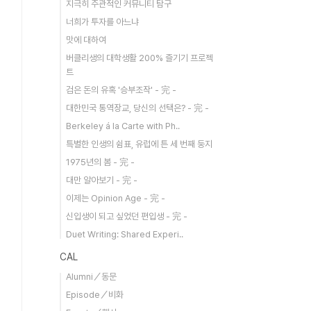
지극히 주관적인 커뮤니티 탐구
너희가 투자를 아느냐
맛에 대하여
버클리생의 대학생활 200% 즐기기 프로젝
트
검은 돈의 유혹 '승부조작' - 完 -
대한민국 통역장교, 당신의 선택은? - 完 -
Berkeley á la Carte with Ph..
특별한 인생의 쉼표, 유럽에 튼 세 번째 둥지
1975년의 봄 - 完 -
대만 알아보기 - 完 -
이제는 Opinion Age - 完 -
신입생이 되고 싶었던 편입생 - 完 -
Duet Writing: Shared Experi..
CAL
Alumni／동문
Episode／비화