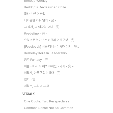
BerkOp Weekly
BerkOp's Declassified Colle..
콜라보 인 더 한칼
너저분한 자취 일기 - 完 -
그 남자, 그 여자의 고백 - 完 -
#redefine - 完 -
유형별로 알아보는 버클리 인간구성 - 完 -
[Foodback] 버콥 디너버디 뒷이야기 - 完..
Berkeley Korean Leadership
음주 Fantasy - 完 -
버클리에서 꼭 해봐야 하는 7가지 - 完 -
미필자, 한국군을 논하다 - 完 -
럽피니언
세월호, 그리고 그 후
SERIALS
One Quote, Two Perspectives
Common Sense Not So Common