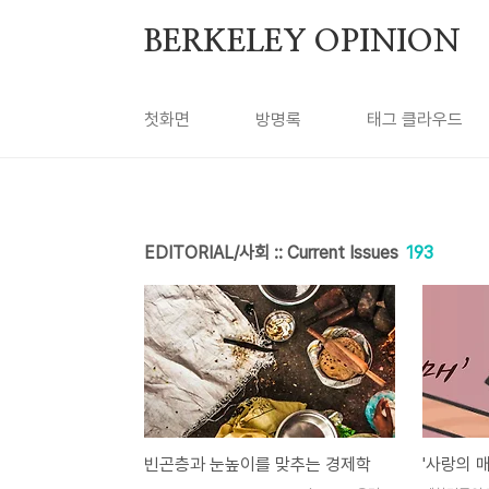
본문 바로가기
BERKELEY OPINION
첫화면
방명록
태그 클라우드
EDITORIAL/사회 :: Current Issues
193
빈곤층과 눈높이를 맞추는 경제학
'사랑의 매