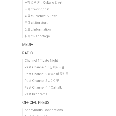
문화 & 예술 :: Culture & Art
국제 :: Worldpost
과학 :: Science & Tech
문예 :: Literature
정보 :: Information
취재 :: Reportage
MEDIA
RADIO
Channel 1 :: Late Night
Past Channel 1 :: 심폐요리술
Past Channel 2 :: 놓지마 정신줄
Past Channel 3 :: 아이팟
Past Channel 4 :: Cal talk
Past Programs
OFFICIAL PRESS
Anonymous Connections