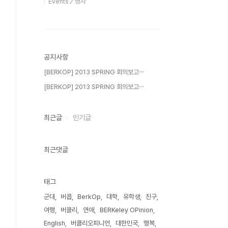
Events／행사
공지사항
[BERKOP] 2013 SPRING 회의보고⋯
[BERKOP] 2013 SPRING 회의보고⋯
최근글
인기글
최근댓글
태그
군대
버콥
BerkOp
대학
유학생
친구
여행
버클리
연애
BERKeley OPinion
English
버클리오피니언
대한민국
행복