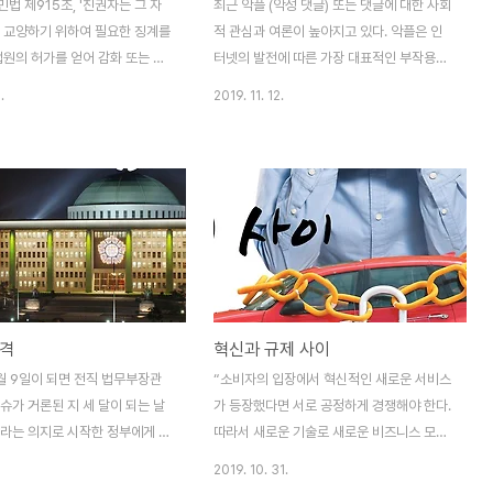
법 제915조, '친권자는 그 자
최근 악플 (악성 댓글) 또는 댓글에 대한 사회
는 교양하기 위하여 필요한 징계를
적 관심과 여론이 높아지고 있다. 악플은 인
법원의 허가를 얻어 감화 또는 교
터넷의 발전에 따른 가장 대표적인 부작용으
할 수 있다.' 최근 대한민국 정
로 손꼽힌다. 최근 유명 가수 설리의 사망으
.
2019. 11. 12.
 법적으로 허용되고 있는 부모의
로 인해 악플 근절에 대한 여론도 어느 때보
한 개정을 추진하고 있다. 그간
다 높아지고 있는 상황이다. 이번 사건 이후
라는 이름으로 부모의 자녀 체벌
로 악플러들에 대한 비판과 함께 인터넷 실명
 이야기, 즉 친권자의 징계권에
제 도입, 악플 금지법 제정 등 여러 가지 방안
벌을 제외한다는 것이다. 사랑의
을 요구하는 사람들의 목소리도 점점 커지고
를 어떻게 내려야 할까. 어디까지
있다. 무심코 악플러들이 써 내려간 부정적인
체벌이고, 어디서부터는 폭력인지
댓글은 특히 연예인들을 고통스럽게 한다. 악
매우 모호하다. 어느 강도로, 얼
플러를 고소하는 연예인도 부쩍 늘었고 스스
으로 때려야 하는지 정해져 있지도
로 유명을 달리한 연예인들은 한 번씩 이 악
품격
혁신과 규제 사이
에도 애매한 부분이다. 이는 가
성 댓글로 인해 정신적인 피해를 받은 적이
이어지기 매우 쉬운 경계선에 놓
있다고 한다. 연예인이 아닌 일반인인 우리는
1월 9일이 되면 전직 법무부장관
“소비자의 입장에서 혁신적인 새로운 서비스
모가 아이를 때리는 것을 훈육의
누가 조금이라도 비난을 하면 상처받기 쉽고
슈가 거론된 지 세 달이 되는 날
가 등장했다면 서로 공정하게 경쟁해야 한다.
..
특히 필자는 그 비..
이라는 의지로 시작한 정부에게 우
따라서 새로운 기술로 새로운 비즈니스 모델
다 높은 도덕성을 요구하는 것은
을 개발한 우버는 소비자 입장에서는 필요한
2019. 10. 31.
 고위공직자의 인사 검증은 항상
혁신으로 봐야 하고 그래서 합법이다”. 이는