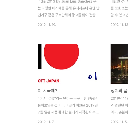
India 2013 by Juan Luis Sánchez 우리
대한민국의 민
는 다양한 매개체를 통해 유니세프나 유엔 난
를 보호 또
민기구 같은 구호단체의 광고를 많이 접한다.
할 수 있고 
팔에 앉아있는 파리 세 마리를 보고도 쫓을
정기관에 위탁
2019. 11. 19.
2019. 11. 13
기력이 없어 멍하니 쳐다보는 다섯 살 아이.
부는 사실상
어린아이를 꼭 끌어안고 절박한 표정으로 구
체벌 법에 대
원의 눈길을 보내는 엄마. 보기만 해도 숨이
'사랑의 매'
막힐 듯하게 해가 쨍쨍한 날에 무료 백신 접
을 금한다는
종을 맞기 위해 하염없이 기다리는 사람들.
범위에서 체
우리는 이런 모습들을 접하게 되면 측은한 마
매, 이 정의
음이 생겨 기부를 하거나 봉사활동을 하게 된
가 적당한 
다. 하지만 우리가 실천한 선행들이 실제로
단정 짓기가 
얼마나 효과가 있는지 객관적으로 평가하고
마큼, 무엇
이 시국에?
정치의 
생각해본 적이 있을까? 하버드에서 박사과정
않고, 정하기
을 갓 마친 한 경제학자가 어느 날 부인과 함
정폭력으로 
“이 시국에?"라는 단어는 누구나 한 번쯤은
2019년 1
께 케냐에 있는 한 NGO (Non-Governm..
여있다. 부
들어보았을 것이다. 이것의 어원은 2019년
과 관련된 이
방식이라고 생
7월 일본 제품에 대한 불매가 시작된 이후 일
이다. 촛불
본을 옹호하는 성격의 글이 올라올 때 “이 시
리가 과거보
2019. 11. 7.
2019. 11. 5.
국에~”라는 비판적인 댓글이 달리면서 생겨
맞다. 물론,