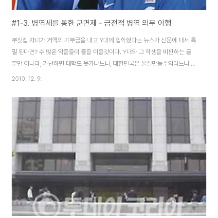
#1-3. 병역세를 통한 군면제 - 금전적 병역 의무 이행
부잣집 자녀가 거액의 기부금을 내고 Y대에 입학했다는 뉴스가 신문에 대서 특
필 된다면? 수 많은 악플들이 줄을 이을것이다. Y대와 그 학생을 비판하는 글
뿐만 아니라, 가난하면 대학도 못가냐느니, 대한민국은 물질만능주의라느니 라
고 하며 분노의 한탄글들이 쏟아질 것이다. 우리나라에서 기부제도란 매우 민
2010. 12. 9.
감한 이슈이며, 대다수가 비도덕적이라 여기는 정책이다. 기부를 통해서 특히
나 모든 국민에게 평등히 주어져야 한다고 하는 교육의 기회에서 우위점을 차
지해서는 안된다고 생각하기 때문이다. 기부금과 비슷한 맥락으로, 만약 병역
세로 병역의무를 대체할 수 있게 된다면 어떨까? 즉, 돈을 냄으로써 군대를 면
제받는것이다. 기부입학제도보다 더욱 많은 비판들이 나올 것이라는 건 불 보
듯 뻔하다. 반대측의 의견은 무엇인가? 이..