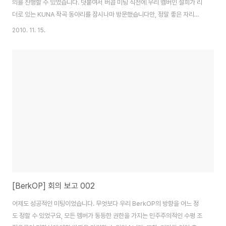
의를 진행할 수 있었습니다. 덧붙여서 버콥 미팅 직전에 우리 멤버인 철희가 리
더로 있는 KUNA 작곡 동아리를 잠시나마 방문했습니다만, 정말 좋은 자리였
던 것 같습니다. 그 외에도 모두 제각각 뛰어난 점이 있는 우리 멤버들. 이런 여
2010. 11. 15.
러분과 함께할 수 있는 것이 정말 즐겁네요 ^^ # 일정의 불이행에 따라 받게 되
는 불이익 최근 몇몇 분들이 제시간에 글을 올려주시지 않는 바람에 글의 송고
스케줄이 조금 꼬이고 말았습니다. 물론 이는 현재 최대한 유연하게 조절하고
있습니다만, 이후에 이런 일이 가능한 일어나지 않도록 토론을 가졌습니다. 우
리 버콥에서 지켜야할 일정은 두가지가 있습니다. 글의 송고일과 미팅 참석일.
글의 송고일은 편..
[BerkOP] 회의 보고 002
어제도 성공적인 미팅이었습니다. 무엇보다 우리 BerkOP의 방향을 어느 정
도 정할 수 있었구요, 모든 멤버가 동등한 권한을 가지는 민주주의적인 수평 조