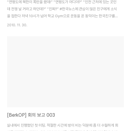
“연평도에 북한이 폭탄을 쐈데!” “연평도가 어디야?” “인천 근처에 있는 곳인
데 전쟁 날 거라고 하던데?” “진짜?” #한국뉴스에 관심이 많은 친구에게 소식
을 접한다 저녁 10시가 넘어 학교 Gym으로 운동을 온 동익이는 한국친구를
통해 연평도 사건에 대하여 접하였다. 평소 학교 공부와 과외활동으로 바쁜 동
2010. 11. 30.
익이는 왠만한 한국 소식은 친구들 통해서 듣는다. ‘소문’하면 한국인들 아닌
가? 입에서입으로 통하는 소식은 과장되기 마련이다. 동익이는 이미 남한과 북
한이 전쟁태세에 들어갔다는 이야기를 듣고 깜짝 놀란다. 운동이 끝나고 집에
들어가자마자 바로 인터넷 체크를 하고 사실을 확인한다. 무엇이 과장되었고
현재 사태는 어떻게 돌아가고 있는지 사태파악을 한다. # 군대를 걱정한다 “아
이번학기 끝나고 군대가려고..
[BerkOP] 회의 보고 003
실내에서 진행했던 첫 미팅. 적절한 시간에 방이 비는 덕분에 좀 더 수월하게 회