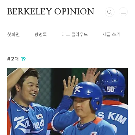
본문 바로가기
BERKELEY OPINION
첫화면
방명록
태그 클라우드
새글 쓰기
군대
19