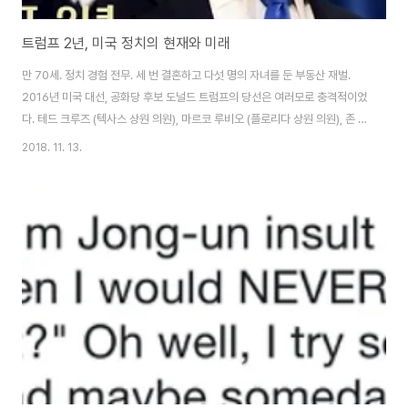
트럼프 2년, 미국 정치의 현재와 미래
만 70세. 정치 경험 전무. 세 번 결혼하고 다섯 명의 자녀를 둔 부동산 재벌.
2016년 미국 대선, 공화당 후보 도널드 트럼프의 당선은 여러모로 충격적이었
다. 테드 크루즈 (텍사스 상원 의원), 마르코 루비오 (플로리다 상원 의원), 존 케
이식 (오하이오 주지사) 등 정치판에서 잔뼈가 굵은 쟁쟁한 공화당 후보들을 제
2018. 11. 13.
치고 공화당 경선에서 승리한 데 이어 클린턴이 승리할 거라는 대다수 여론조
사들의 예측을 뒤엎고 대선 본선에서 당당하게 승리를 거머쥐었다. 경선에서
당선까지 트럼프는 44.9%라는 압도적인 득표율로 공화당 대선 후보 자리를
꿰찼지만, 그 과정은 결코 순탄치 않았다. 트럼프의 과격한 발언들과 행동들은
공화당 내부 인사들과 공화당 유권자들 사이에서도 논란이 되었고 급기야 대통
령 후보가 될 자격..