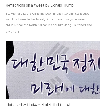
Reflections on a tweet by Donald Trump
By: Michelle Lee & Christine Lee | English Columnists Issues
with this Tweet In this tweet, Donald Trump says he would
“NEVER” call the North Korean leader Kim Jong-un, “short and
fat,” yet, by publishing this tweet he in fact he call him “short and
2017. 12. 1.
fat” to whoever he’s addressing. This is obvious - we’re not the
only ones who thought so: Many news outlets interpreted this
tweet as sarcasm... Th..
대한민국의 정치 현주소와 미래에 대한 고찰