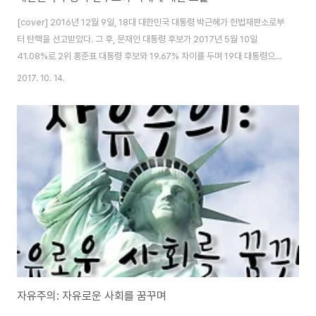
[cover] 2016년 12월 9일, 18대 대한민국 대통령 박근혜가 헌법재판소로부
터 탄핵을 선고받았다. 그 후, 문재인 대통령 후보가 2017년 5월 10일
41.08%로 2위 홍준표 대통령 후보와 19.67% 차이를 두며 19대 대통령으로
취임했다. 트럼프 대통령이 “Make America Great Again”을 플랫폼으로
2017. 10. 14.
삼았듯, 문재인 대통령은 “적폐청산”을 캠페인 플랫폼으로 삼아, 역대 최대표
차로 대통령에 당선되었다. 이는 많은 젊은이와 박근혜 정권에 실망한 중도 보
수의 표를 흡수하여 이룩한 성과이다. 그 어떤 시기보다 많은 표 차로 당선된 문
재인 대통령은, 굳건한 지지기반을 토대로 이루고자 하는 적폐청산, 정경유착
의 타파, 방산비리 척결, 부동산 개혁 등 후보 때 내걸었던 공약 사항을 현실..
자유주의: 자유로운 사회를 꿈꾸며