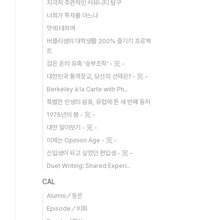
지극히 주관적인 커뮤니티 탐구
너희가 투자를 아느냐
맛에 대하여
버클리생의 대학생활 200% 즐기기 프로젝
트
검은 돈의 유혹 '승부조작' - 完 -
대한민국 통역장교, 당신의 선택은? - 完 -
Berkeley á la Carte with Ph..
특별한 인생의 쉼표, 유럽에 튼 세 번째 둥지
1975년의 봄 - 完 -
대만 알아보기 - 完 -
이제는 Opinion Age - 完 -
신입생이 되고 싶었던 편입생 - 完 -
Duet Writing: Shared Experi..
CAL
Alumni／동문
Episode／비화