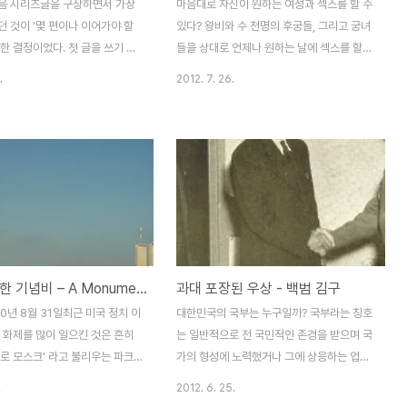
음 시리즈글을 구상하면서 가장
마음대로 자신이 원하는 여성과 섹스를 할 수
 것이 '몇 편이나 이어가야 할
있다? 왕비와 수 천명의 후궁들, 그리고 궁녀
한 결정이었다. 첫 글을 쓰기 시
들을 상대로 언제나 원하는 날에 섹스를 할
던 길이가 6편 정도였던 만큼 최
수 있다? 인류의 역사가 시작되고 대부분의
.
2012. 7. 26.
한 커뮤니티들, 즉 '오늘의 유
문명에는 사람들 사이의 여러 가지 계층 구조
베스트' 탐구 두 편으로 마무리를
가 존재했고, 그런 계층의 최상위 정점에 서
필자는 방향을 잡았다. (인스티
있는 사람들을 우리는 지배자라고 한다. 왕,
의 커뮤니티는 너무 낮은 연령대
지배자, 마립간, 집정관, 황제 등 세상에는 다
의 열람제한 등으로 글에서 다루
른 사람들을 다스리는 사람들이 있으며 이런
밝힌다.) 해서 오늘 들어갈 곳은
권리는 또한 많은 능력과 책임의 필요를 동반
,' 줄여서 '오유'다. 시끄러울만
해야 하기에 인류의 역사에서 지배자는 항상
링으로 찾아 들어간 오유 홈페이
피지배자들보다 적은 숫자로 존재할 수 밖에
은 꽤나 강렬했다. 사이트가 로드
없었다. 그리고 마르크스의 말처럼 지배자들
관용에 대한 기념비 – A Monument to Tolerance
과대 포장된 우상 - 백범 김구
모니터 구석구석 생각이 많아지게
은 상위 계층에 있는 자들로서 때때로 하위
이 있어 굳이 뒤적거리지 않아도
계층의 피지배자들을 핍박할 수 있는 힘을 가
10년 8월 31일최근 미국 정치 이
대한민국의 국부는 누구일까? 국부라는 칭호
 떠올랐기 때문이다. 나름 커뮤
지기도 했다. 보통 우리가 조선의 국왕이나
 화제를 많이 일으킨 것은 흔히
는 일반적으로 전 국민적인 존경을 받으며 국
표..
일본의 막부, 프..
로 모스크’ 라고 불리우는 파크
가의 형성에 노력했거나 그에 상응하는 업적
이다. 이 프로젝트에 관한 논쟁
을 이룬 인물을 칭한다. 미국의 예로는 조지
.
2012. 6. 25.
뉴욕 지역의 관심사로 시작하여 국
워싱턴, 토마스 제퍼슨, 벤자민 프랭클린, 제