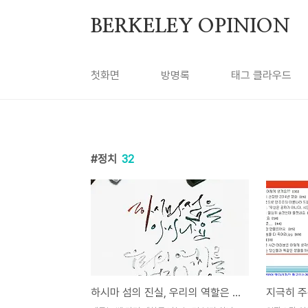
본문 바로가기
BERKELEY OPINION
첫화면
방명록
태그 클라우드
정치
32
하시마 섬의 진실, 우리의 역할은 무엇인가?