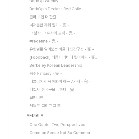
BerkOp Weekly
BerkOp's Declassified Colle..
콜라보 인 더 한칼
너저분한 자취 일기 - 完 -
그 남자, 그 여자의 고백 - 完 -
#redefine - 完 -
유형별로 알아보는 버클리 인간구성 - 完 -
[Foodback] 버콥 디너버디 뒷이야기 - 完..
Berkeley Korean Leadership
음주 Fantasy - 完 -
버클리에서 꼭 해봐야 하는 7가지 - 完 -
미필자, 한국군을 논하다 - 完 -
럽피니언
세월호, 그리고 그 후
SERIALS
One Quote, Two Perspectives
Common Sense Not So Common