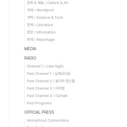
문화 & 예술 :: Culture & Art
국제 :: Worldpost
과학 :: Science & Tech
문예 :: Literature
정보 :: Information
취재 :: Reportage
MEDIA
RADIO
Channel 1 :: Late Night
Past Channel 1 :: 심폐요리술
Past Channel 2 :: 놓지마 정신줄
Past Channel 3 :: 아이팟
Past Channel 4 :: Cal talk
Past Programs
OFFICIAL PRESS
Anonymous Connections