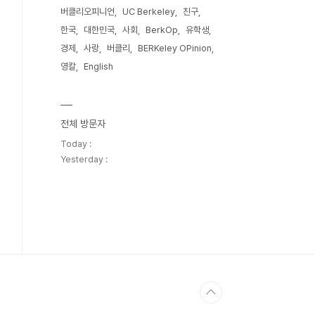
버클리오피니언
UC Berkeley
친구
한국
대한민국
사회
BerkOp
유학생
경제
사랑
버클리
BERKeley OPinion
영칼
English
전체 방문자
Today :
Yesterday :