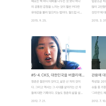
때로는 백 마디 대화를 나누는 것 보다 하나
입장소감 처
의 공통된 감정을 느끼는 것이 훨씬 커다란
많이 고민했던
유대감을 불러 일으키는 법이다. 월드컵 시즌
것인가'에 대
이 되면 각 나라마다 온 국민이 한 마음이 되
작하며 정했
2015. 9. 25.
2015. 3. 31
어 자국의 이름을 외쳐 대는 것부터, 사소하
근 가장 요란
게는 본인의 학교, 고향, 또는 사는 동네에 대
머'와 '일간
해 가지게 되는 자부심과 소속감까지. 그렇다
짓는 것으로 
면 한국인들에게 대한민국 국민으로서 평소
즈, 여시 등
에 자주 느끼는 ‘공통된 감정’에 대해 물었을
나 커뮤니티
때 대부분이 꼭 떠올리는 것이 무엇일까? 아
지 못했음을 
마도 독도 분쟁, 위안부 문제, 그리고 일제강
'오늘의 유머
점기 시절 조상들이 겪었던 고통들에 대한 분
합디다 구글
노 – 즉 일본에 관하여 느끼는 감정이 빠질 수
지의 첫인상
#5-4. CKS, 대한민국을 버클리에 알리는 사람들
없으리라 생각한다. 그런데 독도를 이어 위안
되는 순간 
부 문제가 채 해결 되지 못하고 있는 이 시점
하는 요소들
청춘은 젊은이의 것이고, 삶은 산 자의 것이
작성일: 20
에, 또 한 가지 국민들을 울화로 들썩이게 만
할 말이 절로
다. 그리고 역사는 그 시대를 살아가는 산 자
슈들 중 가장
드는 진실..
니티 탐구를 
들에 대한 기록이다. 오늘도 청춘의 삶을 살
‘그라운드 제
고 있는 버클리의 대학생들. 저마다의 꿈을
51 프로젝트
2012. 7. 21.
2012. 7. 10
가지고 살아가는 우리 학생들은 어제도 오늘
은 단순한 