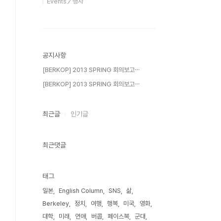
Events／행사
공지사항
[BERKOP] 2013 SPRING 회의보고⋯
[BERKOP] 2013 SPRING 회의보고⋯
최근글
인기글
최근댓글
태그
일본
English Column
SNS
삶
Berkeley
정치
여행
행복
미국
영화
대학
미래
연애
버콥
페이스북
군대